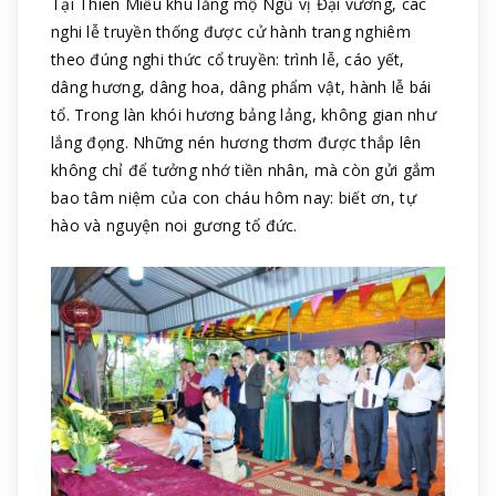
Tại Thiên Miếu khu lăng mộ Ngũ vị Đại vương, các
nghi lễ truyền thống được cử hành trang nghiêm
theo đúng nghi thức cổ truyền: trình lễ, cáo yết,
dâng hương, dâng hoa, dâng phẩm vật, hành lễ bái
tổ. Trong làn khói hương bảng lảng, không gian như
lắng đọng. Những nén hương thơm được thắp lên
không chỉ để tưởng nhớ tiền nhân, mà còn gửi gắm
bao tâm niệm của con cháu hôm nay: biết ơn, tự
hào và nguyện noi gương tổ đức.