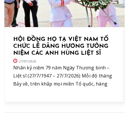
HỘI ĐỒNG HỌ TẠ VIỆT NAM TỔ
CHỨC LỄ DÂNG HƯƠNG TƯỞNG
NIỆM CÁC ANH HÙNG LIỆT SĨ
27/07/2026
Nhân kỷ niệm 79 năm Ngày Thương binh –
Liệt sĩ (27/7/1947 – 27/7/2026) Mỗi độ tháng
Bảy về, trên khắp mọi miền Tổ quốc, hàng
triệu trái tim Việt Nam lại cùng hướng về các
Anh hùng Liệt sĩ, các thương binh, bệnh binh,
gia đình có công với cách mạng bằng tất cả
[…]