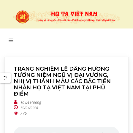
TRANG NGHIÊM LỄ DÂNG HƯƠNG
TƯỞNG NIỆM NGŨ VỊ ĐẠI VƯƠNG,
NHỊ VỊ THÁNH MẪU CÁC BẬC TIỀN
NHÂN HỌ TẠ VIỆT NAM TẠI PHỦ
ĐIỀM
Tạ Lê Hoàng
30/04/2026
776