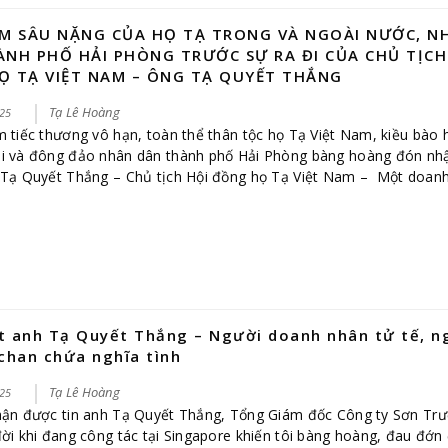
ẢM SÂU NẶNG CỦA HỌ TẠ TRONG VÀ NGOÀI NƯỚC, N
NH PHỐ HẢI PHÒNG TRƯỚC SỰ RA ĐI CỦA CHỦ TỊCH
Ọ TẠ VIỆT NAM – ÔNG TẠ QUYẾT THẮNG
Tạ Lê Hoàng
25
 tiếc thương vô hạn, toàn thể thân tộc họ Tạ Việt Nam, kiều bào 
i và đông đảo nhân dân thành phố Hải Phòng bàng hoàng đón nhậ
 Tạ Quyết Thắng – Chủ tịch Hội đồng họ Tạ Việt Nam – Một doan
[…]
ệt anh Tạ Quyết Thắng – Người doanh nhân tử tế, n
chan chứa nghĩa tình
Tạ Lê Hoàng
25
hận được tin anh Tạ Quyết Thắng, Tổng Giám đốc Công ty Sơn Tr
ời khi đang công tác tại Singapore khiến tôi bàng hoàng, đau đớn