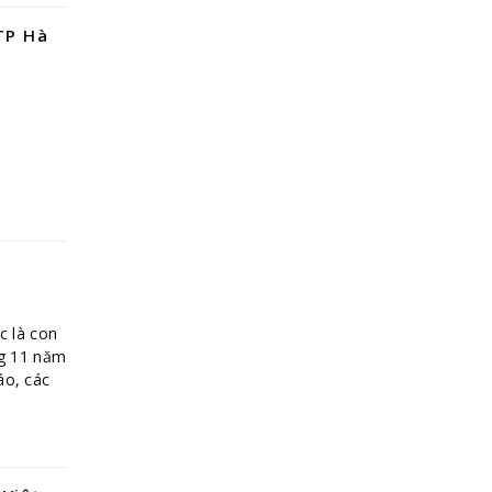
TP Hà
c là con
ng 11 năm
áo, các