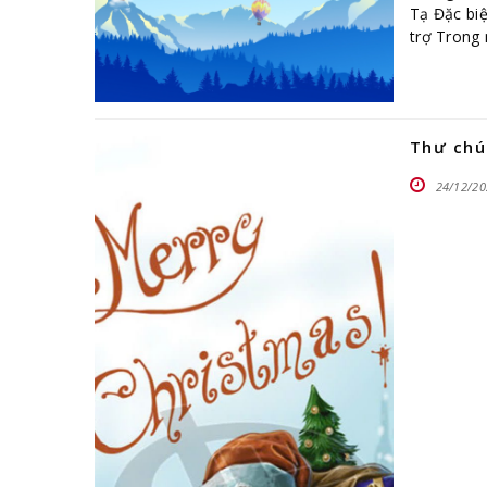
Tạ Đặc biệ
trợ Trong 
Thư chú
24/12/20