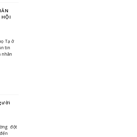
HÂN
 HỘI
họ Tạ ở
n tin
h nhân
gười
ường đột
 đến