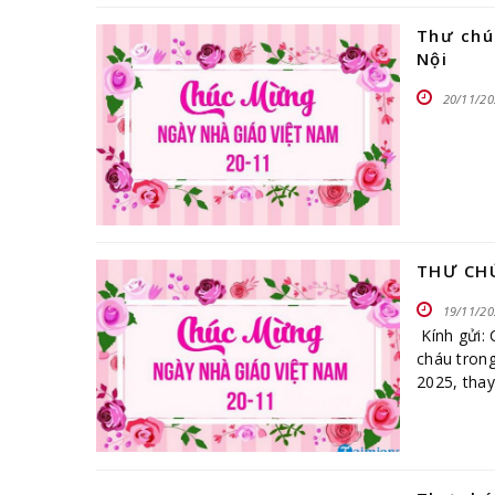
Thư chú
Nội
20/11/20
THƯ CH
19/11/20
Kính gửi: 
cháu tron
2025, thay
[…]