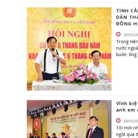
TÌNH C
DÂN THÀ
ĐỒNG H
29/05/20
Trong niềm
nước ngoà
buồn: ông
thành đạt 
Vĩnh bi
anh em 
20/05/20
Tôi mới n
ngột qua đ