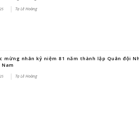
Tạ Lê Hoàng
25
c mừng nhân kỷ niệm 81 năm thành lập Quân đội N
t Nam
Tạ Lê Hoàng
25