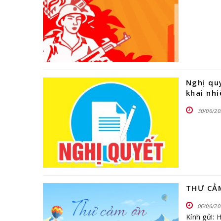
Nghị qu
khai nh
30/06/20
THƯ CẢ
06/06/20
Kính gửi: