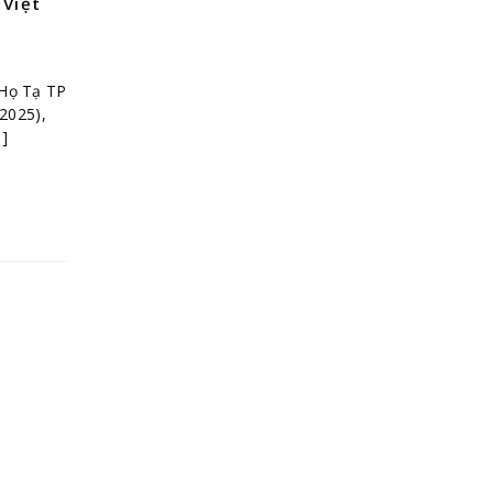
 Việt
 Họ Tạ TP
2025),
…]