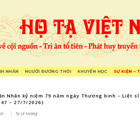
H NHÂN
NGƯỜI ĐƯƠNG THỜI
KHUYẾN HỌC
SỰ KIỆN – 
 ân Nhân kỷ niệm 79 năm ngày Thương binh – Liệt sĩ
947 – 27/7/2026)
Tạ Lê Hoàng
26