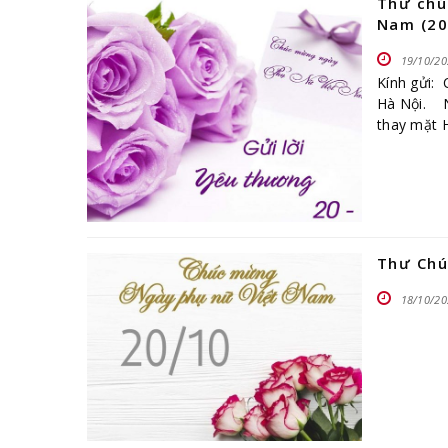
Thư chú
Nam (20
19/10/20
Kính gửi: 
Hà Nội. N
thay mặt H
Thư Chú
18/10/20