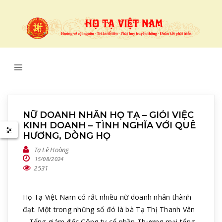
NỮ DOANH NHÂN HỌ TẠ – GIỎI VIỆC
KINH DOANH – TÌNH NGHĨA VỚI QUÊ
HƯƠNG, DÒNG HỌ
Tạ Lê Hoàng
15/08/2024
2531
Họ Tạ Việt Nam có rất nhiều nữ doanh nhân thành
đạt. Một trong những số đó là bà Tạ Thị Thanh Vân
– Tổng giám đốc Công ty cổ phần Thương mại tổng