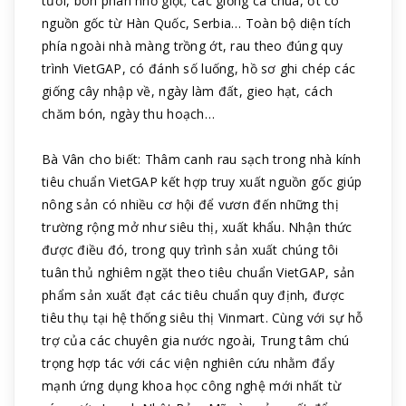
tưới, bón phân nhỏ giọt; các giống cà chua, ớt có
nguồn gốc từ Hàn Quốc, Serbia… Toàn bộ diện tích
phía ngoài nhà màng trồng ớt, rau theo đúng quy
trình VietGAP, có đánh số luống, hồ sơ ghi chép các
giống cây nhập về, ngày làm đất, gieo hạt, cách
chăm bón, ngày thu hoạch…
Bà Vân cho biết: Thâm canh rau sạch trong nhà kính
tiêu chuẩn VietGAP kết hợp truy xuất nguồn gốc giúp
nông sản có nhiều cơ hội để vươn đến những thị
trường rộng mở như siêu thị, xuất khẩu. Nhận thức
được điều đó, trong quy trình sản xuất chúng tôi
tuân thủ nghiêm ngặt theo tiêu chuẩn VietGAP, sản
phẩm sản xuất đạt các tiêu chuẩn quy định, được
tiêu thụ tại hệ thống siêu thị Vinmart. Cùng với sự hỗ
trợ của các chuyên gia nước ngoài, Trung tâm chú
trọng hợp tác với các viện nghiên cứu nhằm đẩy
mạnh ứng dụng khoa học công nghệ mới nhất từ