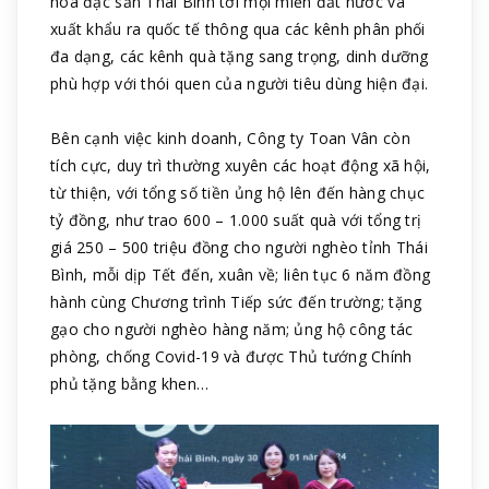
hoa đặc sản Thái Bình tới mọi miền đất nước và
xuất khẩu ra quốc tế thông qua các kênh phân phối
đa dạng, các kênh quà tặng sang trọng, dinh dưỡng
phù hợp với thói quen của người tiêu dùng hiện đại.
Bên cạnh việc kinh doanh, Công ty Toan Vân còn
tích cực, duy trì thường xuyên các hoạt động xã hội,
từ thiện, với tổng số tiền ủng hộ lên đến hàng chục
tỷ đồng, như trao 600 – 1.000 suất quà với tổng trị
giá 250 – 500 triệu đồng cho người nghèo tỉnh Thái
Bình, mỗi dịp Tết đến, xuân về; liên tục 6 năm đồng
hành cùng Chương trình Tiếp sức đến trường; tặng
gạo cho người nghèo hàng năm; ủng hộ công tác
phòng, chống Covid-19 và được Thủ tướng Chính
phủ tặng bằng khen…