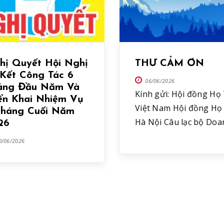
hị Quyết Hội Nghị
THƯ CẢM ƠN
 Kết Công Tác 6
06/06/2026
áng Đầu Năm Và
Kính gửi: Hội đồng Họ
iển Khai Nhiệm Vụ
Việt Nam Hội đồng Họ
Tháng Cuối Năm
Hà Nội Câu lạc bộ Doa
26
nhân Họ Tạ Đặc biệt là
0/06/2026
anh Tạ Bảo Ngọc cùng
nhà tài trợ, các đồng t
đã chung tay hỗ trợ T
niềm vui và sự xúc độn
Ban Truyền thông Hội
đồng Họ Tạ […]