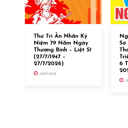
Thư Tri Ân Nhân Kỷ
Ng
Niệm 79 Năm Ngày
Sơ
Thương Binh – Liệt Sĩ
Th
(27/7/1947 –
Tr
27/7/2026)
6 
20
24/07/2026
3