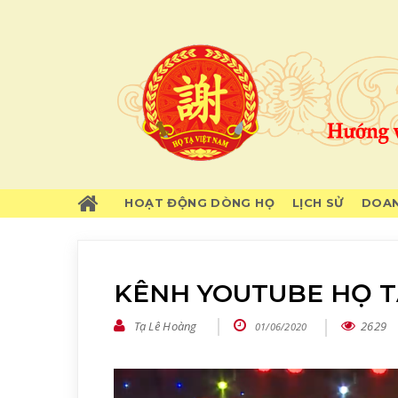
HOẠT ĐỘNG DÒNG HỌ
LỊCH SỬ
DOAN
KÊNH YOUTUBE HỌ T
Tạ Lê Hoàng
2629
01/06/2020