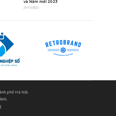
và Năm mới 2023
23/12/2022
ành phố Hà Nội.
ình.
g