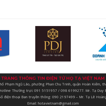
TRANG THÔNG TIN ĐIỆN TỬ HỌ TẠ VIỆT NAM
 phố Phạm Ngũ Lão, phường Phan Chu Trinh, quận Hoàn Kiếm, th
Hotline Thường trực 091 5151957 / 098 6199277. Mr. Tạ Duy B
Số điện thoại Ban truyền thông: 090 2197499 – Mr. Tạ Lê Hoàn
Email: hotavietnam@gmail.com