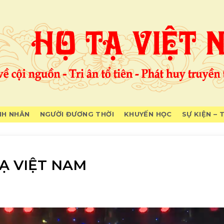
H NHÂN
NGƯỜI ĐƯƠNG THỜI
KHUYẾN HỌC
SỰ KIỆN – 
Ạ VIỆT NAM