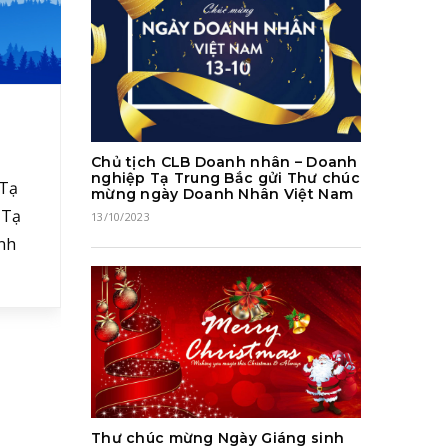
Thư Chúc Mừng Mùa
Th
Giáng Sinh 2025 –
Gi
Chủ tịch CLB Doanh nhân – Doanh
Đón Chào Năm Mới
Mớ
nghiệp Tạ Trung Bắc gửi Thư chúc
 Tạ
mừng ngày Doanh Nhân Việt Nam
2026
 Tạ
13/10/2023
24/12/2025
nh
 các
ộc
rong
g,
Thư chúc mừng Ngày Giáng sinh